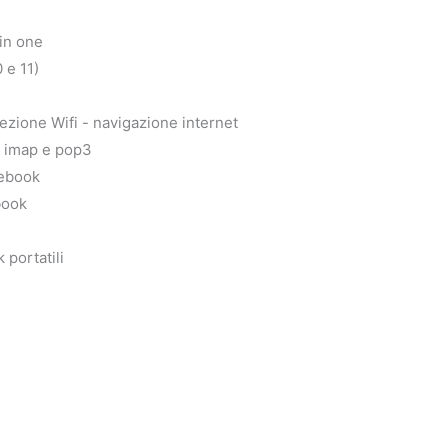
 in one
 e 11)
cezione Wifi - navigazione internet
, imap e pop3
tebook
book
portatili