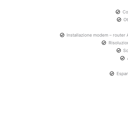
Co
Ot
Installazione modem – router A
Risoluzio
So
Espan