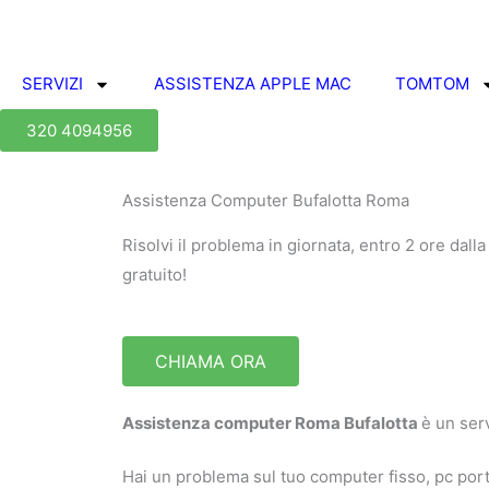
Vai
al
contenuto
SERVIZI
ASSISTENZA APPLE MAC
TOMTOM
320 4094956
Assistenza Computer Bufalotta Roma
Risolvi il problema in giornata, entro 2 ore dal
gratuito!
CHIAMA ORA
Assistenza computer Roma Bufalotta
è un serv
Hai un problema sul tuo computer fisso, pc porta