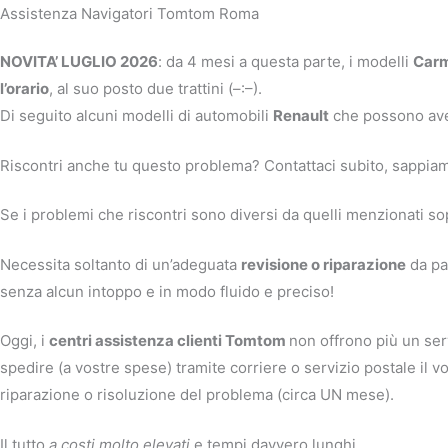
Assistenza Navigatori Tomtom Roma
NOVITA’ LUGLIO 2026
: da 4 mesi a questa parte, i modelli
Carm
l’orario
, al suo posto due trattini (–:–).
Di seguito alcuni modelli di automobili
Renault
che possono av
Riscontri anche tu questo problema? Contattaci subito, sappia
Se i problemi che riscontri sono diversi da quelli menzionati so
Necessita soltanto di un’adeguata
revisione o riparazione
da par
senza alcun intoppo e in modo fluido e preciso!
Oggi, i
centri assistenza clienti Tomtom
non offrono più un ser
spedire (a vostre spese) tramite corriere o servizio postale il 
riparazione o risoluzione del problema (circa UN mese).
Il tutto
a costi molto elevati
e tempi davvero lunghi.