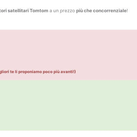
ori satellitari Tomtom
a un prezzo
più che concorrenziale
!
i te li proponiamo poco più avanti!)