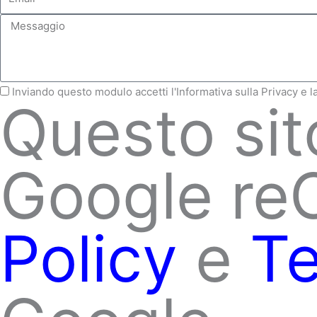
Messaggio
Nota
Inviando questo modulo accetti l'Informativa sulla Privacy e 
Questo sit
sulla
Privacy
Google r
Policy
e
Te