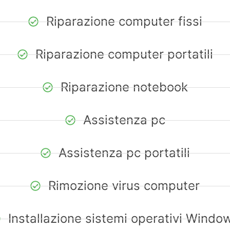
Riparazione computer fissi
Riparazione computer portatili
Riparazione notebook
Assistenza pc
Assistenza pc portatili
Rimozione virus computer
Installazione sistemi operativi Windo