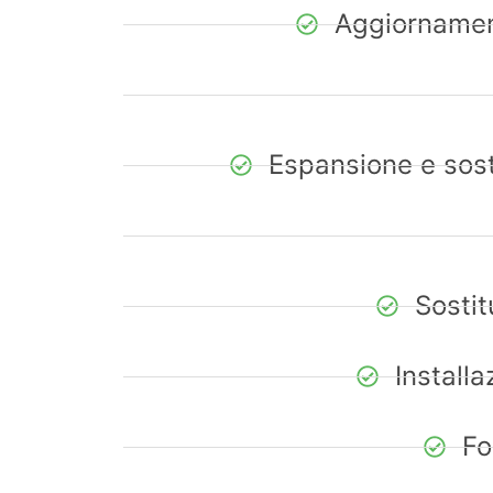
Aggiornamen
Espansione e sost
Sostit
Install
Fo