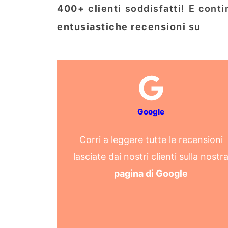
400+ clienti
soddisfatti! E conti
entusiastiche recensioni
su
Google
Corri a leggere tutte le recensioni
lasciate dai nostri clienti sulla nostr
pagina di Google