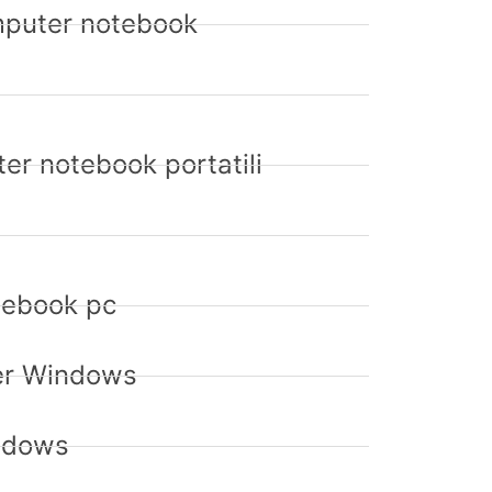
mputer notebook
er notebook portatili
otebook pc
ter Windows
indows