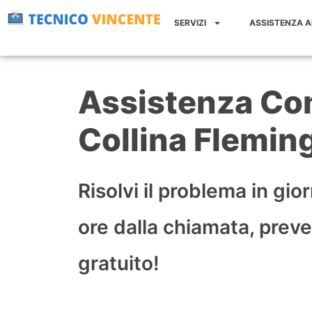
Vai
SERVIZI
ASSISTENZA 
al
contenuto
Assistenza Co
Collina Flemi
Risolvi il problema in gio
ore dalla chiamata, prev
gratuito!