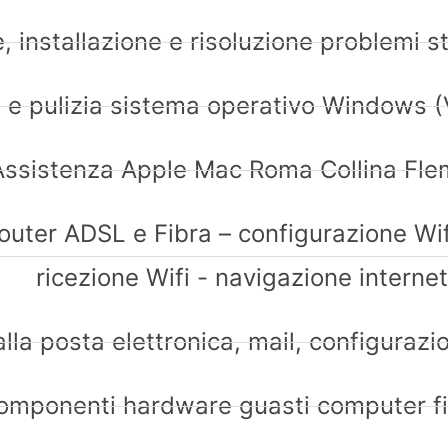
, installazione e risoluzione problemi s
e pulizia sistema operativo Windows (Vi
Assistenza Apple Mac Roma Collina Fle
uter ADSL e Fibra – configurazione Wifi
ricezione Wifi - navigazione internet
alla posta elettronica, mail, configuraz
componenti hardware guasti computer fi