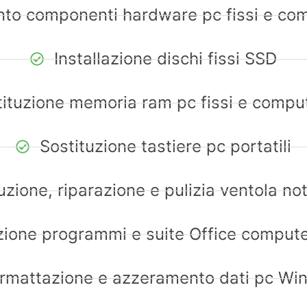
to componenti hardware pc fissi e co
Installazione dischi fissi SSD
ituzione memoria ram pc fissi e comput
Sostituzione tastiere pc portatili
uzione, riparazione e pulizia ventola n
azione programmi e suite Office compu
rmattazione e azzeramento dati pc W