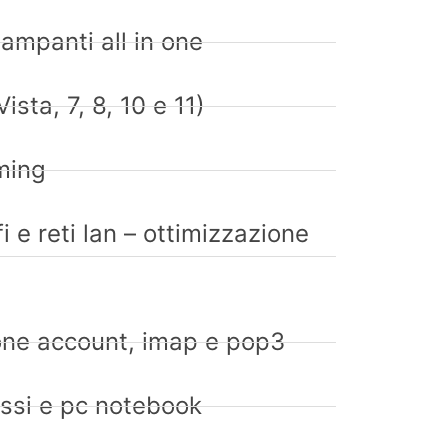
tampanti all in one
sta, 7, 8, 10 e 11)
ming
 e reti lan – ottimizzazione
ione account, imap e pop3
ssi e pc notebook