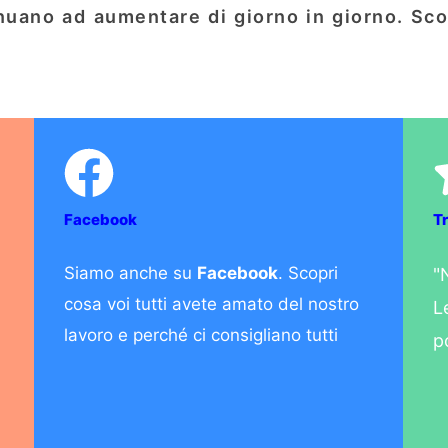
nuano ad aumentare di giorno in giorno. Scop
Facebook
Tr
Siamo anche su
Facebook
. Scopri
"
cosa voi tutti avete amato del nostro
a
L
lavoro e perché ci consigliano tutti
p