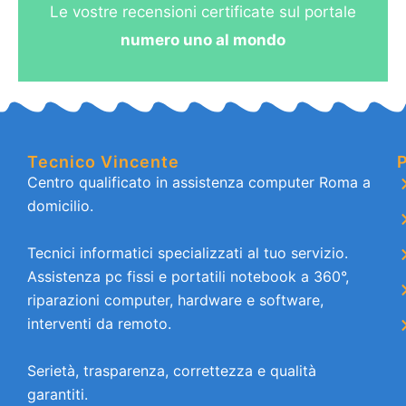
Le vostre recensioni certificate sul portale
numero uno al mondo
Tecnico Vincente
P
Centro qualificato in assistenza computer Roma a
domicilio.
Tecnici informatici specializzati al tuo servizio.
Assistenza pc fissi e portatili notebook a 360°,
riparazioni computer, hardware e software,
interventi da remoto.
Serietà, trasparenza, correttezza e qualità
garantiti.