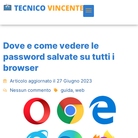
Vai
al
contenuto
ASSISTENZA APPLE MAC
ZONE SERVITE
Dove e come vedere le
password salvate su tutti i
browser
Articolo aggiornato il 27 Giugno 2023
Nessun commento
guida
,
web