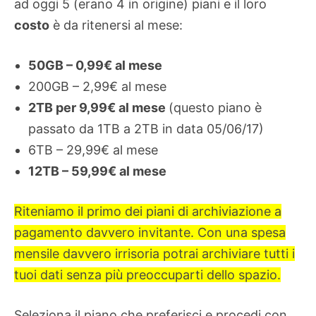
ad oggi 5 (erano 4 in origine) piani e il loro
costo
è da ritenersi al mese:
50GB – 0,99€ al mese
200GB – 2,99€ al mese
2TB per 9,99€ al mese
(questo piano è
passato da 1TB a 2TB in data 05/06/17)
6TB – 29,99€ al mese
12TB – 59,99€ al mese
Riteniamo il primo dei piani di archiviazione a
pagamento davvero invitante. Con una spesa
mensile davvero irrisoria potrai archiviare tutti i
tuoi dati senza più preoccuparti dello spazio.
Seleziona il piano che preferisci e procedi con