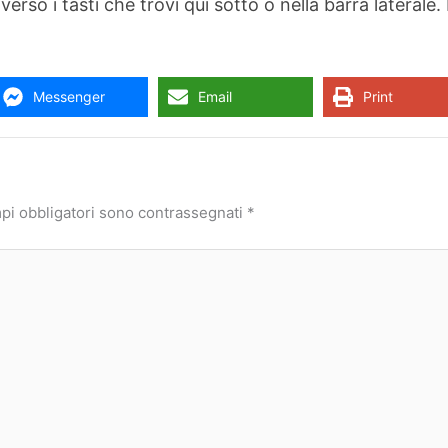
averso i tasti che trovi qui sotto o nella barra laterale.
Messenger
Email
Print
mpi obbligatori sono contrassegnati
*