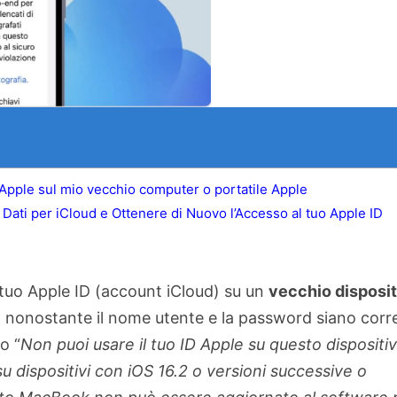
 Apple sul mio vecchio computer o portatile Apple
 Dati per iCloud e Ottenere di Nuovo l’Accesso al tuo Apple ID
 tuo Apple ID (account iCloud) su un
vecchio disposit
 nonostante il nome utente e la password siano corre
o “
Non puoi usare il tuo ID Apple su questo dispositivo
su dispositivi con iOS 16.2 o versioni successive o