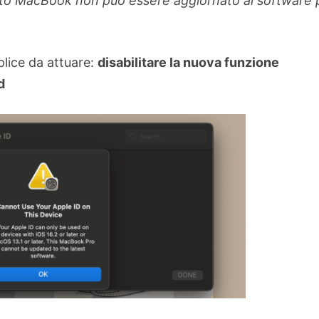
sto MacBook non può essere aggiornato al software 
lice da attuare:
disabilitare la nuova funzione
d