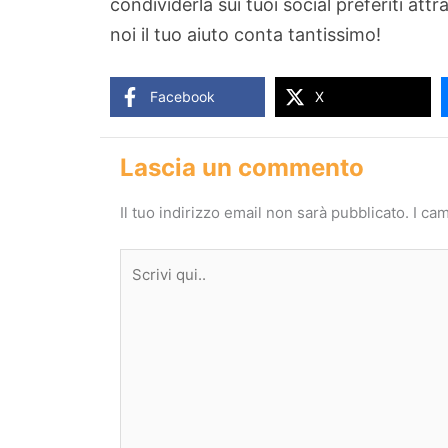
condividerla sui tuoi social preferiti attr
noi il tuo aiuto conta tantissimo!
Facebook
X
Lascia un commento
Il tuo indirizzo email non sarà pubblicato.
I ca
Scrivi
qui..