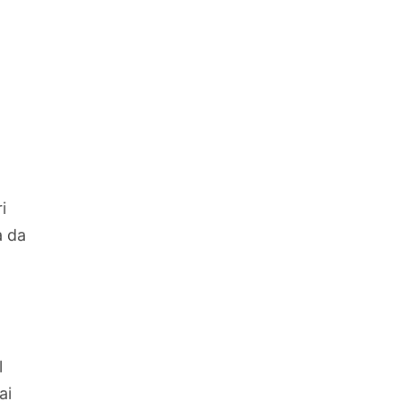
i
a da
l
ai