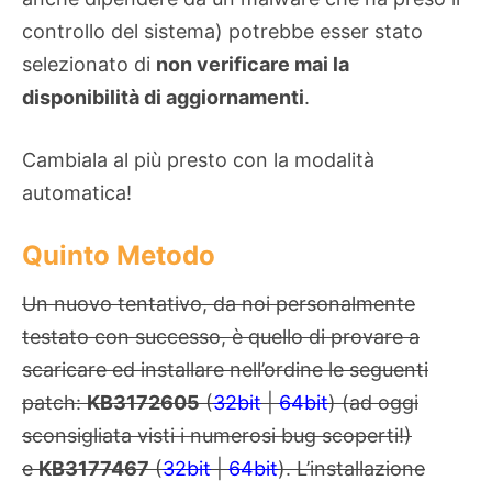
controllo del sistema) potrebbe esser stato
selezionato di
non verificare mai la
disponibilità di aggiornamenti
.
Cambiala al più presto con la modalità
automatica!
Quinto Metodo
Un nuovo tentativo, da noi personalmente
testato con successo, è quello di provare a
scaricare ed installare nell’ordine le seguenti
patch:
KB3172605
(
32bit
|
64bit
) (ad oggi
sconsigliata visti i numerosi bug scoperti!)
e
KB3177467
(
32bit
|
64bit
). L’installazione