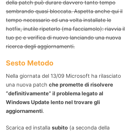
della patch può durare davvero tanto tempo
sembrando quasi bloccata. Aspetta anche qui il
tempo necessario ed una volta installate le
hotfix, inutile ripeterlo (ma facciamolo): riavvia il
tuo pc e verifica di nuovo lanciando una nuova
ricerca degli aggiornamenti.
Sesto Metodo
Nella giornata del 13/09 Microsoft ha rilasciato
una nuova patch
che promette di risolvere
“definitivamente” il problema legato al
Windows Update lento nel trovare gli
aggiornamenti
.
Scarica ed installa
subito
(a seconda della