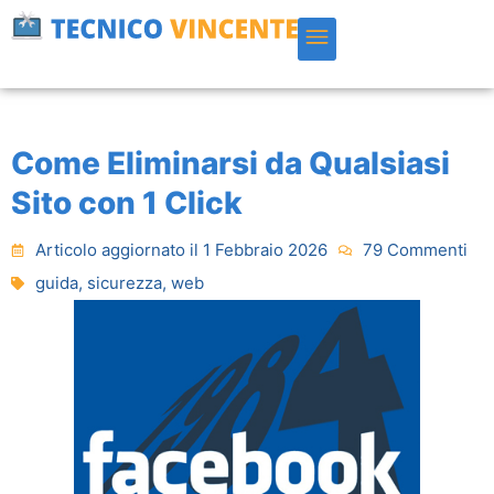
Vai
al
contenuto
ASSISTENZA APPLE MAC
ZONE SERVITE
Come Eliminarsi da Qualsiasi
Sito con 1 Click
Articolo aggiornato il 1 Febbraio 2026
79 Commenti
guida
,
sicurezza
,
web