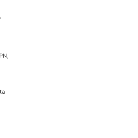
,
VPN,
ta
i