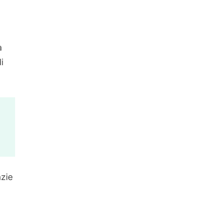
a
i
zie