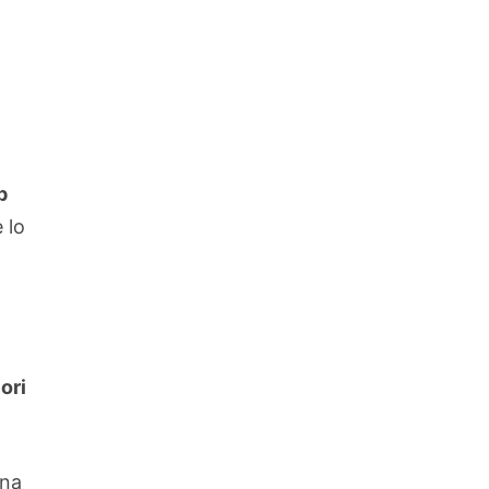
p
e lo
ori
una