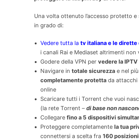
Una volta ottenuto l’accesso protetto 
in grado di:
Vedere tutta la
tv italiana e le dirett
i canali Rai e Mediaset altrimenti non v
Godere della VPN per
vedere la IPTV
Navigare in
totale sicurezza
e nel pi
completamente protetta
da attacchi
online
Scaricare tutti i Torrent che vuoi nas
(la rete Torrent –
di base non nasconde
Collegare
fino a 5 dispositivi simul
Proteggere completamente
la tua pr
connettersi a scelta fra
160 posizioni