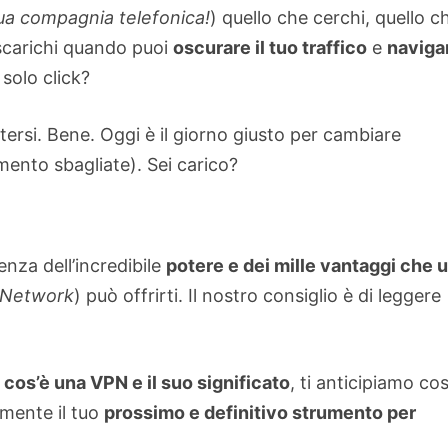
ua compagnia telefonica!
) quello che cerchi, quello c
 scarichi quando puoi
oscurare il tuo traffico
e
naviga
 solo click?
ersi. Bene. Oggi è il giorno giusto per cambiare
mento sbagliate). Sei carico?
nza dell’incredibile
potere e dei mille vantaggi che 
e Network
) può offrirti. Il nostro consiglio è di leggere
o
cos’è una VPN e il suo significato
, ti anticipiamo co
amente il tuo
prossimo e definitivo strumento per