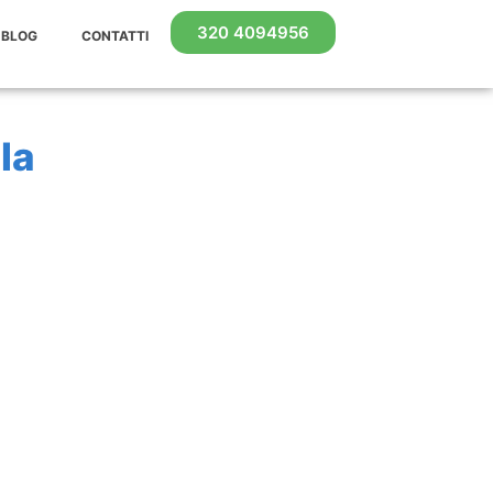
320 4094956
BLOG
CONTATTI
la