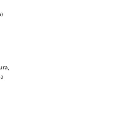
o)
ura,
za