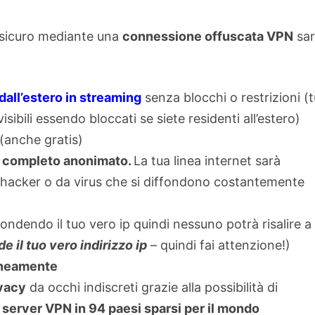
e sicuro mediante una
connessione offuscata VPN
sar
e dall’estero in streaming
senza blocchi o restrizioni (t
isibili essendo bloccati se siete residenti all’estero)
(anche gratis)
ù
completo anonimato.
La tua linea internet sarà
 hacker o da virus che si diffondono costantemente
condendo il tuo vero ip quindi nessuno potrà risalire a
 il tuo vero indirizzo ip
– quindi fai attenzione!)
taneamente
ivacy
da occhi indiscreti grazie alla possibilità di
 server VPN in 94 paesi sparsi per il mondo