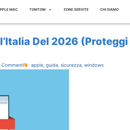
APPLE MAC
TOMTOM
ZONE SERVITE
CHI SIAMO
’Italia Del 2026 (Proteggi 
 Commenti
apple
,
guida
,
sicurezza
,
windows