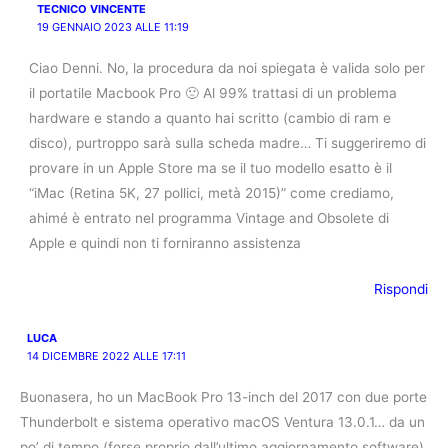
TECNICO VINCENTE
19 GENNAIO 2023 ALLE 11:19
Ciao Denni. No, la procedura da noi spiegata è valida solo per
il portatile Macbook Pro 🙁 Al 99% trattasi di un problema
hardware e stando a quanto hai scritto (cambio di ram e
disco), purtroppo sarà sulla scheda madre… Ti suggeriremo di
provare in un Apple Store ma se il tuo modello esatto è il
“iMac (Retina 5K, 27 pollici, metà 2015)” come crediamo,
ahimé è entrato nel programma Vintage and Obsolete di
Apple e quindi non ti forniranno assistenza
Rispondi
LUCA
14 DICEMBRE 2022 ALLE 17:11
Buonasera, ho un MacBook Pro 13-inch del 2017 con due porte
Thunderbolt e sistema operativo macOS Ventura 13.0.1… da un
po’ di tempo (forse proprio dall’ultimo aggiornamento software)