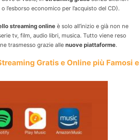
t o l’esborso economico per l’acquisto del CD).
ello streaming online
è solo all’inizio e già non ne
rie tv, film, audio libri, musica. Tutto viene reso
ene trasmesso grazie alle
nuove piattaforme
.
 Streaming Gratis e Online più Famosi e