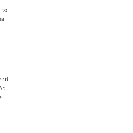
 to
ia
nti
 Ad
e