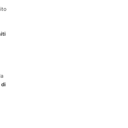
ito
iti
da
 di