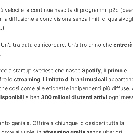
ù veloci e la continua nascita di programmi p2p (peer
 la diffusione e condivisione senza limiti di qualsivogl
…)
. Un’altra data da ricordare. Un’altro anno che
entrerà
.
iccola startup svedese che nasce
Spotify
, il
primo e
fre lo
streaming illimitato di brani musicali
appartene
che così come alle etichette indipendenti più diffuse.
isponibili
e ben
300 milioni di utenti attivi
ogni mes
to geniale. Offrire a chiunque lo desideri tutta la
dove si vuole, in
streaming gratis
senza ulteriori