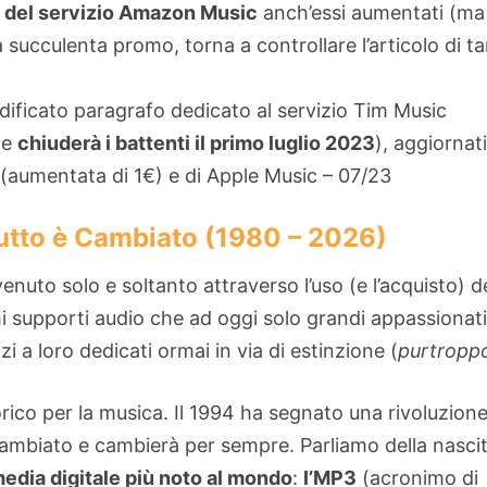
ni del servizio Amazon Music
anch’essi aumentati (ma
 succulenta promo, torna a controllare l’articolo di t
ficato paragrafo dedicato al servizio Tim Music
he
chiuderà i battenti il primo luglio 2023
), aggiornati
y (aumentata di 1€) e di Apple Music – 07/23
utto è Cambiato (1980 – 2026)
enuto solo e soltanto attraverso l’uso (e l’acquisto) d
i supporti audio che ad oggi solo grandi appassionati
i a loro dedicati ormai in via di estinzione (
purtropp
rico per la musica. Il 1994 ha segnato una rivoluzion
ambiato e cambierà per sempre. Parliamo della nasci
media digitale più noto al mondo
:
l’MP3
(acronimo di