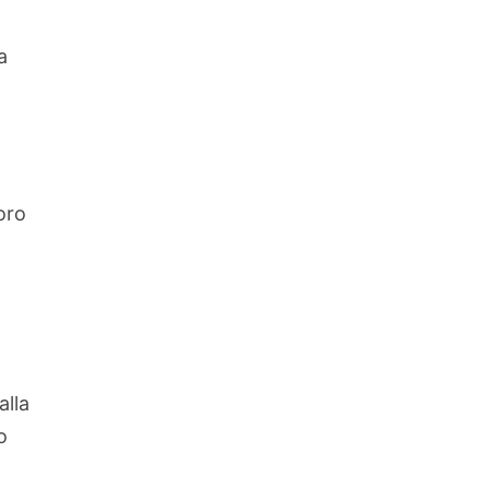
a
oro
alla
o