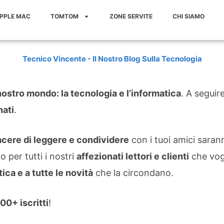
APPLE MAC
TOMTOM
ZONE SERVITE
CHI SIAMO
Tecnico Vincente - Il Nostro Blog Sulla Tecnologia
nostro mondo: la tecnologia e l’informatica
. A seguir
ati
.
acere di leggere e condividere
con i tuoi amici saran
o per tutti i nostri
affezionati lettori e clienti
che vogl
tica e a tutte le novità
che la circondano.
000+ iscritti
!