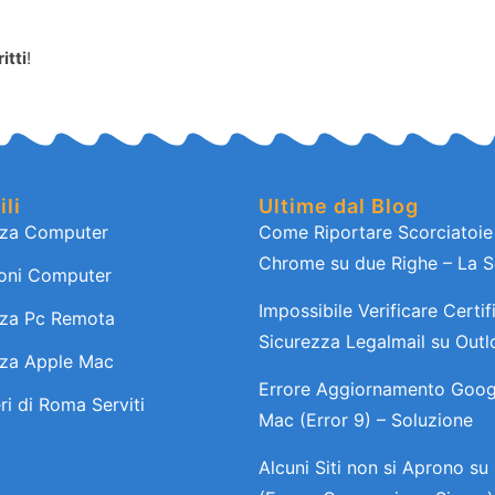
itti
!
ili
Ultime dal Blog
nza Computer
Come Riportare Scorciatoi
Chrome su due Righe – La S
ioni Computer
Impossibile Verificare Certif
nza Pc Remota
Sicurezza Legalmail su Out
nza Apple Mac
Errore Aggiornamento Goo
eri di Roma Serviti
Mac (Error 9) – Soluzione
Alcuni Siti non si Aprono s