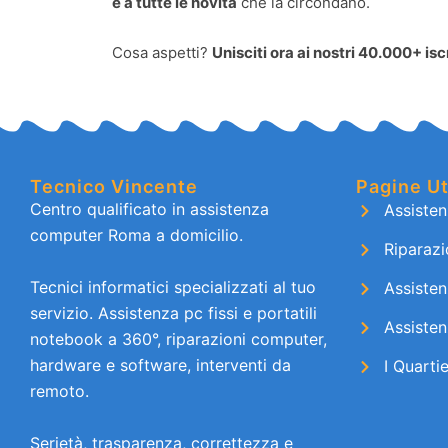
e a tutte le novità
che la circondano.
Cosa aspetti?
Unisciti ora ai nostri 40.000+ iscr
Tecnico Vincente
Pagine Ut
Centro qualificato in assistenza
Assiste
computer Roma a domicilio.
Riparaz
Tecnici informatici specializzati al tuo
Assiste
servizio. Assistenza pc fissi e portatili
Assiste
notebook a 360°, riparazioni computer,
hardware e software, interventi da
I Quarti
remoto.
Serietà, trasparenza, correttezza e