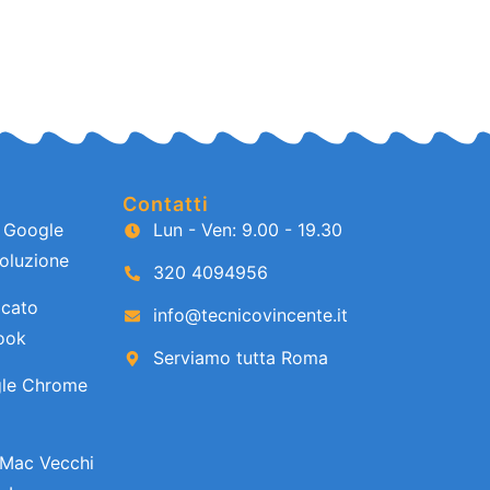
Contatti
e Google
Lun - Ven: 9.00 - 19.30
oluzione
320 4094956
icato
info@tecnicovincente.it
look
Serviamo tutta Roma
gle Chrome
u Mac Vecchi